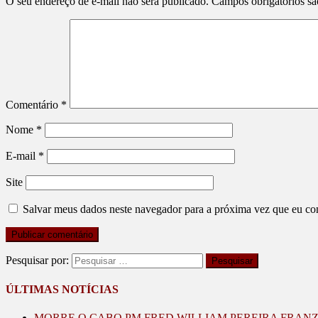
O seu endereço de e-mail não será publicado.
Campos obrigatórios s
Comentário
*
Nome
*
E-mail
*
Site
Salvar meus dados neste navegador para a próxima vez que eu co
Pesquisar por:
ÚLTIMAS NOTÍCIAS
MORRE O CABO PM FRED WILLIAM PEREIRA FRAN