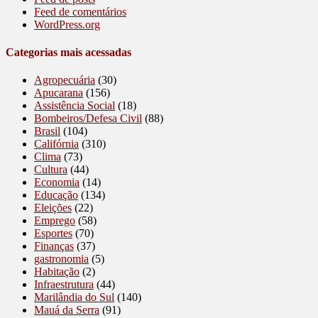
Feed de comentários
WordPress.org
Categorias mais acessadas
Agropecuária
(30)
Apucarana
(156)
Assistência Social
(18)
Bombeiros/Defesa Civil
(88)
Brasil
(104)
Califórnia
(310)
Clima
(73)
Cultura
(44)
Economia
(14)
Educação
(134)
Eleições
(22)
Emprego
(58)
Esportes
(70)
Finanças
(37)
gastronomia
(5)
Habitação
(2)
Infraestrutura
(44)
Marilândia do Sul
(140)
Mauá da Serra
(91)