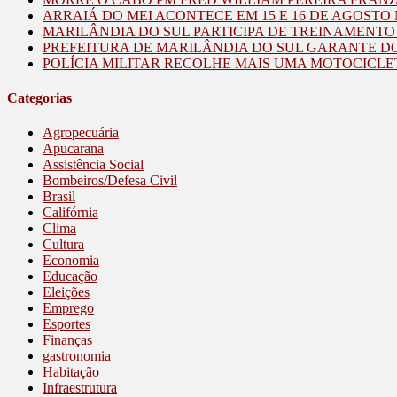
ARRAIÁ DO MEI ACONTECE EM 15 E 16 DE AGOST
MARILÂNDIA DO SUL PARTICIPA DE TREINAMENT
PREFEITURA DE MARILÂNDIA DO SUL GARANTE D
POLÍCIA MILITAR RECOLHE MAIS UMA MOTOCICLE
Categorias
Agropecuária
Apucarana
Assistência Social
Bombeiros/Defesa Civil
Brasil
Califórnia
Clima
Cultura
Economia
Educação
Eleições
Emprego
Esportes
Finanças
gastronomia
Habitação
Infraestrutura