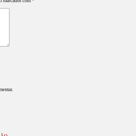
ão marcados com
*
mentar.
ZÃO