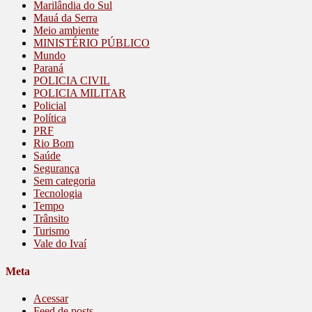
Marilândia do Sul
Mauá da Serra
Meio ambiente
MINISTÉRIO PÚBLICO
Mundo
Paraná
POLICIA CIVIL
POLICIA MILITAR
Policial
Política
PRF
Rio Bom
Saúde
Segurança
Sem categoria
Tecnologia
Tempo
Trânsito
Turismo
Vale do Ivaí
Meta
Acessar
Feed de posts