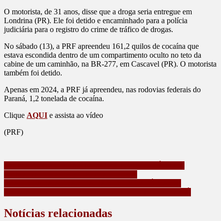
O motorista, de 31 anos, disse que a droga seria entregue em
Londrina (PR). Ele foi detido e encaminhado para a polícia
judiciária para o registro do crime de tráfico de drogas.
No sábado (13), a PRF apreendeu 161,2 quilos de cocaína que
estava escondida dentro de um compartimento oculto no teto da
cabine de um caminhão, na BR-277, em Cascavel (PR). O motorista
também foi detido.
Apenas em 2024, a PRF já apreendeu, nas rodovias federais do
Paraná, 1,2 tonelada de cocaína.
Clique
AQUI
e assista ao vídeo
(PRF)
Navegação
EM MARUMBI, HOMEM SOFRE ASSALTO À MÃO
ARMADA, REAGE E LADRÃO FOGE
de
PRAZO PARA ATUALIZAÇÃO OBRIGATÓRIA DE
Post
REBANHOS COMEÇA EM 1º DE MAIO NO PARANÁ
Notícias relacionadas