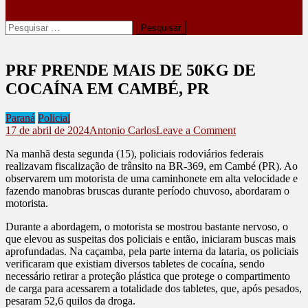
site mode button
Pesquisar
por:
PRF PRENDE MAIS DE 50KG DE
COCAÍNA EM CAMBÉ, PR
Paraná
Policial
on
17 de abril de 2024
Antonio Carlos
Leave a Comment
PRF
Na manhã desta segunda (15), policiais rodoviários federais
PRENDE
realizavam fiscalização de trânsito na BR-369, em Cambé (PR). Ao
MAIS
observarem um motorista de uma caminhonete em alta velocidade e
DE
fazendo manobras bruscas durante período chuvoso, abordaram o
50KG
motorista.
DE
COCAÍNA
Durante a abordagem, o motorista se mostrou bastante nervoso, o
EM
que elevou as suspeitas dos policiais e então, iniciaram buscas mais
CAMBÉ,
aprofundadas. Na caçamba, pela parte interna da lataria, os policiais
PR
verificaram que existiam diversos tabletes de cocaína, sendo
necessário retirar a proteção plástica que protege o compartimento
de carga para acessarem a totalidade dos tabletes, que, após pesados,
pesaram 52,6 quilos da droga.