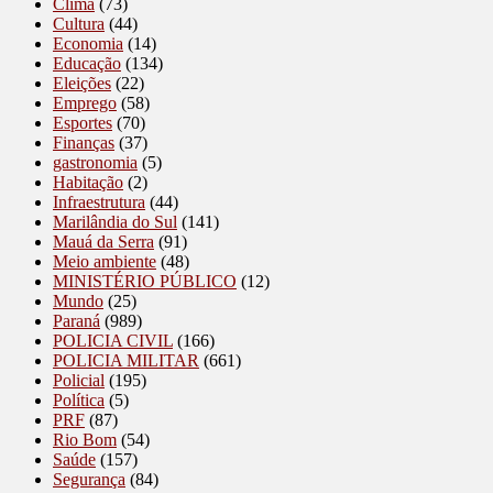
Clima
(73)
Cultura
(44)
Economia
(14)
Educação
(134)
Eleições
(22)
Emprego
(58)
Esportes
(70)
Finanças
(37)
gastronomia
(5)
Habitação
(2)
Infraestrutura
(44)
Marilândia do Sul
(141)
Mauá da Serra
(91)
Meio ambiente
(48)
MINISTÉRIO PÚBLICO
(12)
Mundo
(25)
Paraná
(989)
POLICIA CIVIL
(166)
POLICIA MILITAR
(661)
Policial
(195)
Política
(5)
PRF
(87)
Rio Bom
(54)
Saúde
(157)
Segurança
(84)