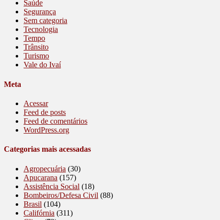
Saúde
Segurança
Sem categoria
Tecnologia
Tempo
Trânsito
Turismo
Vale do Ivaí
Meta
Acessar
Feed de posts
Feed de comentários
WordPress.org
Categorias mais acessadas
Agropecuária
(30)
Apucarana
(157)
Assistência Social
(18)
Bombeiros/Defesa Civil
(88)
Brasil
(104)
Califórnia
(311)