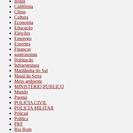
Brasil
Califórnia
Clima
Cultura
Economia
Educação
Eleições
Emprego
Esportes
Finanças
gastronomia
Habitação
Infraestrutura
Marilândia do Sul
Mauá da Serra
Meio ambiente
MINISTÉRIO PÚBLICO
Mundo
Paraná
POLICIA CIVIL
POLICIA MILITAR
Policial
Política
PRF
Rio Bom