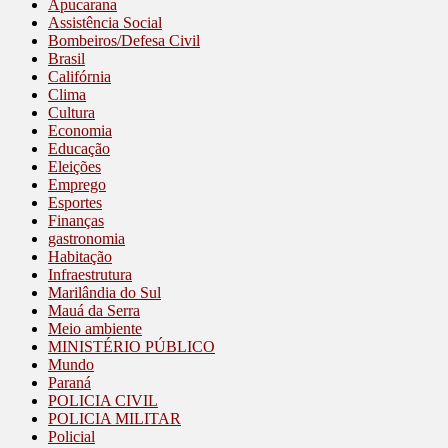
Apucarana
Assistência Social
Bombeiros/Defesa Civil
Brasil
Califórnia
Clima
Cultura
Economia
Educação
Eleições
Emprego
Esportes
Finanças
gastronomia
Habitação
Infraestrutura
Marilândia do Sul
Mauá da Serra
Meio ambiente
MINISTÉRIO PÚBLICO
Mundo
Paraná
POLICIA CIVIL
POLICIA MILITAR
Policial