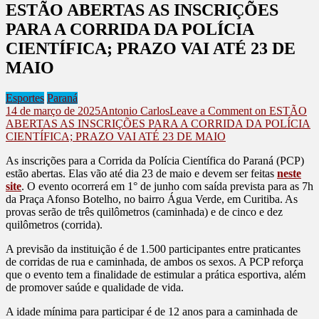
ESTÃO ABERTAS AS INSCRIÇÕES
PARA A CORRIDA DA POLÍCIA
CIENTÍFICA; PRAZO VAI ATÉ 23 DE
MAIO
Esportes
Paraná
14 de março de 2025
Antonio Carlos
Leave a Comment
on ESTÃO
ABERTAS AS INSCRIÇÕES PARA A CORRIDA DA POLÍCIA
CIENTÍFICA; PRAZO VAI ATÉ 23 DE MAIO
As inscrições para a Corrida da Polícia Científica do Paraná (PCP)
estão abertas. Elas vão até dia 23 de maio e devem ser feitas
neste
site
. O evento ocorrerá em 1° de junho com saída prevista para as 7h
da Praça Afonso Botelho, no bairro Água Verde, em Curitiba. As
provas serão de três quilômetros (caminhada) e de cinco e dez
quilômetros (corrida).
A previsão da instituição é de 1.500 participantes entre praticantes
de corridas de rua e caminhada, de ambos os sexos. A PCP reforça
que o evento tem a finalidade de estimular a prática esportiva, além
de promover saúde e qualidade de vida.
A idade mínima para participar é de 12 anos para a caminhada de