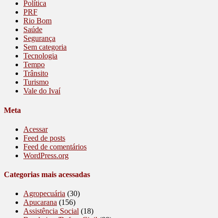
Política
PRF
Rio Bom
Saúde
Segurança
Sem categoria
Tecnologia
Tempo
Trânsito
Turismo
Vale do Ivaí
Meta
Acessar
Feed de posts
Feed de comentários
WordPress.org
Categorias mais acessadas
Agropecuária
(30)
Apucarana
(156)
Assistência Social
(18)