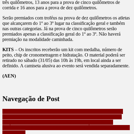
três quilômetros, 13 anos para a prova de cinco quilômetros de
corrida e 16 anos para a prova de dez quilômetros.
Serão premiados com troféus na prova de dez quilômetros os atletas
que alcançarem do 1º ao 3º lugar na classificação geral e também
nas outras categorias. Já na prova de cinco quilômetros serão
premiados apenas a classificação geral do 1º ao 3º. Não haverá
premiação na modalidade caminhada.
KITS
– Os inscritos receberão um kit com medalha, número de
peito, chip de cronometragem e hidratação. O material poderá ser
retirado no sábado (31/05) das 10h às 19h, em local ainda a ser
definido. A camiseta alusiva ao evento será vendida separadamente.
(AEN)
Navegação de Post
PCPR DEFLAGRA OPERAÇÃO CONTRA ESQUEMA DE
JOGOS DE AZAR QUE MOVIMENTOU R$ 45 MILHÕES
IMPLEMENTAÇÃO DE SISTEMA DE PESAGEM DE
VEÍCULOS EM RODOVIAS FEDERAIS É RECOMENDADA
PELO MPF