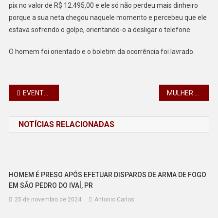
pix no valor de R$ 12.495,00 e ele só não perdeu mais dinheiro
porque a sua neta chegou naquele momento e percebeu que ele
estava sofrendo o golpe, orientando-o a desligar o telefone.
O homem foi orientado e o boletim da ocorrência foi lavrado.
Navegação
EVENTO REALIZADO PELO CONSEG APUCARANA NA FACNOPAR DESTACA A SEGURANÇA PÚBLICA
MULHER PROCURA PM PARA REGISTRAR FURTO EM SEU DOMICÍLIO EM CALIFORNIA
de
NOTÍCIAS RELACIONADAS
Post
HOMEM É PRESO APÓS EFETUAR DISPAROS DE ARMA DE FOGO
EM SÃO PEDRO DO IVAÍ, PR
25 de novembro de 2024
Antonio Carlos