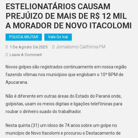
ESTELIONATÁRIOS CAUSAM
PREJÚIZO DE MAIS DE R$ 12 MIL
A MORADOR DE NOVO ITACOLOMI
POLICIA MILITAR
Vale Do Ivaí
Jornalismo Califórnia FM
1 De Agosto De 2025
On
Leave A Comment
ESTELIONATÁRIOS
Novos golpes são registrados continuamente em nossa região
CAUSAM
fazendo vítimas nos municípios que englobam o 10º BPM de
PREJÚIZO
Apucarana.
DE
MAIS
Não é diferente em outras áreas do Estado do Paraná onde,
DE
golpistas, usam os meios digitais e ligações telefônicas para
R$
12
roubar o dinheiro suado do trabalhador.
MIL
Nesta quinta (31) um idoso de 74 anos sobre um golpe no
A
MORADOR
município de Novo Itacolomi e procurou o Destacamento de