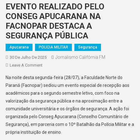
EVENTO REALIZADO PELO
CONSEG APUCARANA NA
FACNOPAR DESTACA A
SEGURANÇA PÚBLICA
Apucarana
POLICIA MILITAR
Segurança
Jornalismo Califórnia FM
30 De Julho De 2025
On
Leave A Comment
EVENTO
Na noite desta segunda-feira (28/07), a Faculdade Norte do
REALIZADO
Paraná (Facnopar) sediou um evento especial de recepção aos
PELO
acadêmicos para o segundo semestre letivo, com foco na
CONSEG
valorização da segurança pública e na aproximação entre a
APUCARANA
NA
comunidade universitária e os órgãos de segurança. A ação foi
FACNOPAR
organizada pelo Conseg Apucarana (Conselho Comunitário de
DESTACA
Segurança), em parceria com o 10º Batalhão da Polícia Militar e a
A
própria instituição de ensino.
SEGURANÇA