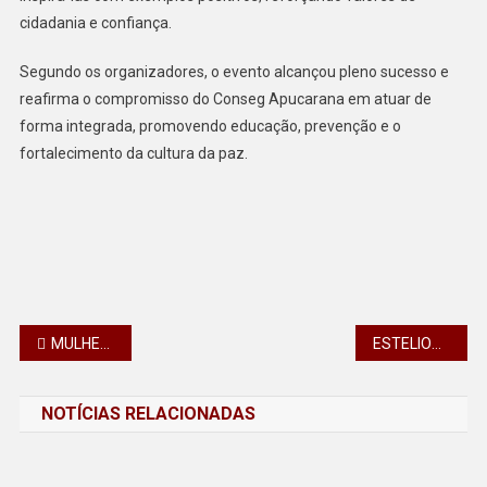
cidadania e confiança.
Segundo os organizadores, o evento alcançou pleno sucesso e
reafirma o compromisso do Conseg Apucarana em atuar de
forma integrada, promovendo educação, prevenção e o
fortalecimento da cultura da paz.
Navegação
MULHER SEGURA: SECRETARIA DA SEGURANÇA PÚBLICA REFORÇA ATENDIMENTO NO INTERIOR
ESTELIONATÁRIOS CAUSAM PREJÚIZO DE MAIS DE R$ 12 MIL A MORADOR DE NOVO ITACOLOMI
de
NOTÍCIAS RELACIONADAS
Post