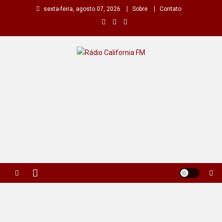
Skip
sexta-feira, agosto 07, 2026
Sobre
Contato
to
content
Rádio California FM
A primeira do seu rádio