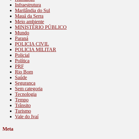
Infraestrutura
Marilândia do Sul
Mauá da Serra
Meio ambiente
MINISTÉRIO PÚBLICO
Mundo
Paraná
POLICIA CIVIL
POLICIA MILITAR
Policial
Política
PRF
Rio Bom
Saúde
Segurança
Sem categoria
Tecnologia
Tempo
Trânsito
Turismo
Vale do Ivaí
Meta