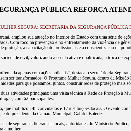
SEGURANÇA PÚBLICA REFORÇA ATEN
MULHER SEGURA: SECRETARIA DA SEGURANÇA PÚBLICA 
aná, ampliou sua atuação no Interior do Estado com uma série de açõe
alizada. Com foco na prevenção e no enfrentamento da violência de gê
 de proteção, a capacitação de profissionais e a conscientização da popu
 sociedade civil, valorizando a escuta ativa e qualificada, a troca de ex
frentada apenas com ações policiais”, destaca o secretário da Seguran
isam ser transformados. O Programa Mulher Segura, dentro da Missão Pa
idades para que possamos, juntos, construir redes de proteção mais sól
s atividades principais: uma visita técnica à Rede de Proteção à Mulh
drogas, com 62 participantes.
, que mobilizou 45 convidados e 17 instituições locais. O evento conto
 e do presidente da Câmara Municipal, Gabriel Baierle.
 de segurança, lideranças locais, autoridades do Ministério Público, d
ra a mulher.