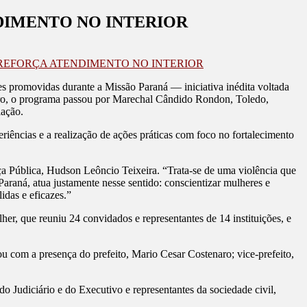
DIMENTO NO INTERIOR
REFORÇA ATENDIMENTO NO INTERIOR
s promovidas durante a Missão Paraná — iniciativa inédita voltada
nero, o programa passou por Marechal Cândido Rondon, Toledo,
lação.
periências e a realização de ações práticas com foco no fortalecimento
ça Pública, Hudson Leôncio Teixeira. “Trata-se de uma violência que
raná, atua justamente nesse sentido: conscientizar mulheres e
idas e eficazes.”
er, que reuniu 24 convidados e representantes de 14 instituições, e
u com a presença do prefeito, Mario Cesar Costenaro; vice-prefeito,
o Judiciário e do Executivo e representantes da sociedade civil,