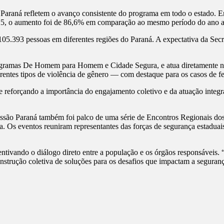
Paraná refletem o avanço consistente do programa em todo o estado. E
25, o aumento foi de 86,6% em comparação ao mesmo período do ano an
105.393 pessoas em diferentes regiões do Paraná. A expectativa da Secre
gramas De Homem para Homem e Cidade Segura, e atua diretamente nas 
iferentes tipos de violência de gênero — com destaque para os casos de f
forçando a importância do engajamento coletivo e da atuação integrad
Missão Paraná também foi palco de uma série de Encontros Regionais 
 Os eventos reuniram representantes das forças de segurança estaduais 
ntivando o diálogo direto entre a população e os órgãos responsáveis
nstrução coletiva de soluções para os desafios que impactam a seguranç