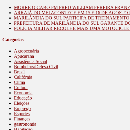
MORRE O CABO PM FRED WILLIAM PEREIRA FRAN
ARRAIÁ DO MEI ACONTECE EM 15 E 16 DE AGOST
MARILÂNDIA DO SUL PARTICIPA DE TREINAMENT
PREFEITURA DE MARILÂNDIA DO SUL GARANTE D
POLÍCIA MILITAR RECOLHE MAIS UMA MOTOCICLE
Categorias
Agropecuária
Apucarana
Assistência Social
Bombeiros/Defesa Civil
Brasil
Califórnia
Clima
Cultura
Economia
Educação
Eleições
Emprego
Esportes
Finanças
gastronomia
Habitação