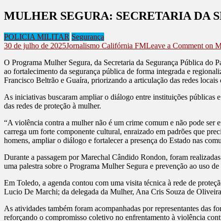
MULHER SEGURA: SECRETARIA DA 
POLICIA MILITAR
Segurança
30 de julho de 2025
Jornalismo Califórnia FM
Leave a Comment
on 
O Programa Mulher Segura, da Secretaria da Segurança Pública do Par
ao fortalecimento da segurança pública de forma integrada e region
Francisco Beltrão e Guaíra, priorizando a articulação das redes locais
As iniciativas buscaram ampliar o diálogo entre instituições públicas e
das redes de proteção à mulher.
“A violência contra a mulher não é um crime comum e não pode ser en
carrega um forte componente cultural, enraizado em padrões que prec
homens, ampliar o diálogo e fortalecer a presença do Estado nas comun
Durante a passagem por Marechal Cândido Rondon, foram realizadas dua
uma palestra sobre o Programa Mulher Segura e prevenção ao uso de 
Em Toledo, a agenda contou com uma visita técnica à rede de proteção
Lucio De Marchi; da delegada da Mulher, Ana Cris Souza de Oliveira;
As atividades também foram acompanhadas por representantes das forças
reforçando o compromisso coletivo no enfrentamento à violência cont