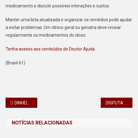
medicamento e discutir possíveis interações e custos.
Manter uma lista atualizada e organizar os remédios pode ajudar
a evitar problemas. Um clínico geral ou geriatra deve revisar
regularmente os medicamentos do idoso.
Tenha acesso aos conteúdos do Doutor Ajuda
.
(Brasil 61)
Navegação
DINHEIRO ESQUECIDO NOS BANCOS SOMAM R$ 8 BI QUE AINDA NÃO FORAM RESGATADOS
DISPUTA DO PARANÁ COMBATE CHEGA AO FIM EM PATO BRANCO; CONFIRA OS CAMPEÕES
de
NOTÍCIAS RELACIONADAS
Post