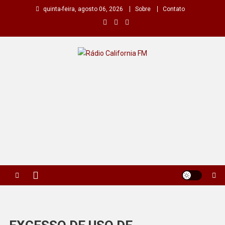
Skip
quinta-feira, agosto 06, 2026
Sobre
Contato
to
content
Rádio California FM
A primeira do seu rádio