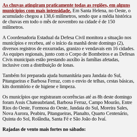
As chuvas atingiram praticamente todas as regiões, em alguns
municípios com mais intensidade.
Em Santa Helena, no Oeste, o
acumulado chegou a 138,6 milímetros, sendo que a média histórica
de chuvas em todo o mês de novembro na cidade é de 150
milímetros.
A Coordenadoria Estadual da Defesa Civil monitora a situação nos
municípios e recebeu, até o início da manhã deste domingo (2),
diversos registros de enxurradas, granizo e vendavais em 16 cidades.
As equipes regionais, junto com o Corpo de Bombeiros e as Defesas
Civis municipais estão prestando auxílio às famílias afetadas,
inclusive com a distribuição de lonas.
Também foi preparada ajuda humanitária para Jandaia do Sul,
Pitangueiras e Barbosa Ferraz, com o envio de telhas, cestas básicas,
kits dormitório e de higiene e limpeza.
Os municípios que registraram ocorrências até as 8h deste domingo
foram Assis Chateaubriand, Barbosa Ferraz, Campo Mourão, Entre
Rios do Oeste, Formosa do Oeste, Jandaia do Sul, Moreira Sales,
Nova Aurora, Peabiru, Pitangueiras, Planalto, Quarto Centenário,
Quinta do Sol, Rolândia, Santa Fé e São João do Ivaí.
Rajadas de vento mais fortes no sábado: