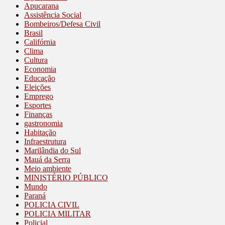
Apucarana
Assistência Social
Bombeiros/Defesa Civil
Brasil
Califórnia
Clima
Cultura
Economia
Educação
Eleições
Emprego
Esportes
Finanças
gastronomia
Habitação
Infraestrutura
Marilândia do Sul
Mauá da Serra
Meio ambiente
MINISTÉRIO PÚBLICO
Mundo
Paraná
POLICIA CIVIL
POLICIA MILITAR
Policial