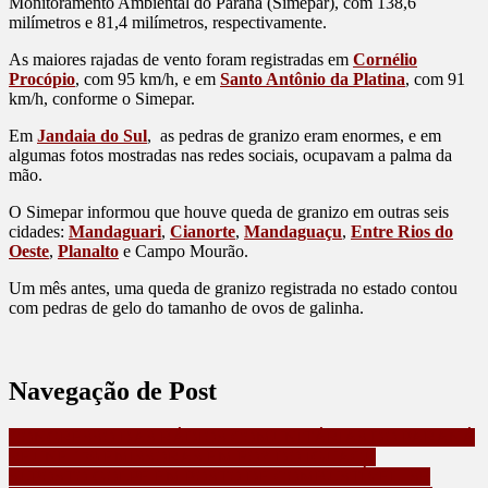
Monitoramento Ambiental do Paraná (Simepar), com 138,6
milímetros e 81,4 milímetros, respectivamente.
As maiores rajadas de vento foram registradas em
Cornélio
Procópio
, com 95 km/h, e em
Santo Antônio da Platina
, com 91
km/h, conforme o Simepar.
Em
Jandaia do Sul
, as pedras de granizo eram enormes, e em
algumas fotos mostradas nas redes sociais, ocupavam a palma da
mão.
O Simepar informou que houve queda de granizo em outras seis
cidades:
Mandaguari
,
Cianorte
,
Mandaguaçu
,
Entre Rios do
Oeste
,
Planalto
e Campo Mourão.
Um mês antes, uma queda de granizo registrada no estado contou
com pedras de gelo do tamanho de ovos de galinha.
Navegação de Post
CONGRESSO DAS RÁDIOS COMUNITÁRIAS DO PARANÁ
REUNE 170 EMISSORAS EM FOZ DO IGUAÇU
SUPOSTO GOLPE EM POSTO DE COMBUSTÍVEL, SE