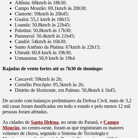
Altônia: 68km/h às 18h30;
Campo Mourão: 69,1km/h às 20h30;
Cianorte: 59km/h às 20h45;
Guaíra: 55,1 km/h às 18h15;
Loanda: 50,8km/h às 22h45;
Palotina: 50,8km/h às 17h30;
Paranavaí: 50,4km/h às 21h45;
Candói: 54km/h às 16h30;
Santo Antônio da Platina: 67km/h às 22h15;
Ubiratã: 60,8 km/h às 19h30;
Umuarama: 56,9 km/h às 19h4
Rajadas de vento fortes até as 7h30 de domingo:
Cascavel: 59km/h às 2h;
Cornélio Procópio: 95,5km/h às 2h;
Distrito de Horizonte, em Palmas: 50,8km/h à 1h45;
De acordo com balanços preliminares da Defesa Civil, mais de 3,2
mil casas foram danificadas em todo o estado e pelo menos 12 mil
pessoas foram afetadas.
As cidades de
Santa Helena
, no oeste do Paraná, e
Campo
Mourão
, no centro-oeste, foram as que registraram os maiores
volumes de chuva, segundo o Sistema de Tecnologia e