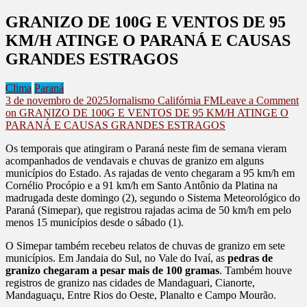
GRANIZO DE 100G E VENTOS DE 95
KM/H ATINGE O PARANÁ E CAUSAS
GRANDES ESTRAGOS
Clima
Paraná
3 de novembro de 2025
Jornalismo Califórnia FM
Leave a Comment
on GRANIZO DE 100G E VENTOS DE 95 KM/H ATINGE O
PARANÁ E CAUSAS GRANDES ESTRAGOS
Os temporais que atingiram o Paraná neste fim de semana vieram
acompanhados de vendavais e chuvas de granizo em alguns
municípios do Estado. As rajadas de vento chegaram a 95 km/h em
Cornélio Procópio e a 91 km/h em Santo Antônio da Platina na
madrugada deste domingo (2), segundo o Sistema Meteorológico do
Paraná (Simepar), que registrou rajadas acima de 50 km/h em pelo
menos 15 municípios desde o sábado (1).
O Simepar também recebeu relatos de chuvas de granizo em sete
municípios. Em Jandaia do Sul, no Vale do Ivaí, as
pedras de
granizo chegaram a pesar mais de 100 gramas
. Também houve
registros de granizo nas cidades de Mandaguari, Cianorte,
Mandaguaçu, Entre Rios do Oeste, Planalto e Campo Mourão.