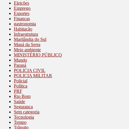
Eleições
Emprego
Esportes
Finanças
gastronomia
Habitação
Infraestrutura
Marilândia do Sul
Mauá da Serra
Meio ambiente
MINISTÉRIO PÚBLICO
Mundo
Paraná
POLICIA CIVIL
POLICIA MILITAR
Policial
Política
PRF
Rio Bom
Saúde
Segurança
Sem categoria
Tecnologia
Tempo
Trânsito