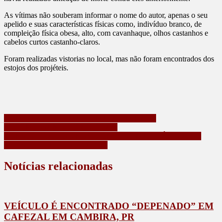
As vítimas não souberam informar o nome do autor, apenas o seu
apelido e suas características físicas como, indivíduo branco, de
compleição física obesa, alto, com cavanhaque, olhos castanhos e
cabelos curtos castanho-claros.
Foram realizadas vistorias no local, mas não foram encontrados dos
estojos dos projéteis.
Navegação
HOMEM AGRIDE MÃE E MATA UM GATO
ARREMESSANDO-O AO CHÃO
de
CONSTRUÇÃO DO NOVO CMEI DE MARILÂNDIA DO
Post
SUL SEGUE A TODO VAPOR
Notícias relacionadas
VEÍCULO É ENCONTRADO “DEPENADO” EM
CAFEZAL EM CAMBIRA, PR