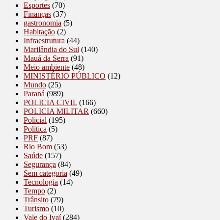
Esportes
(70)
Finanças
(37)
gastronomia
(5)
Habitação
(2)
Infraestrutura
(44)
Marilândia do Sul
(140)
Mauá da Serra
(91)
Meio ambiente
(48)
MINISTÉRIO PÚBLICO
(12)
Mundo
(25)
Paraná
(989)
POLICIA CIVIL
(166)
POLICIA MILITAR
(660)
Policial
(195)
Política
(5)
PRF
(87)
Rio Bom
(53)
Saúde
(157)
Segurança
(84)
Sem categoria
(49)
Tecnologia
(14)
Tempo
(2)
Trânsito
(79)
Turismo
(10)
Vale do Ivaí
(284)