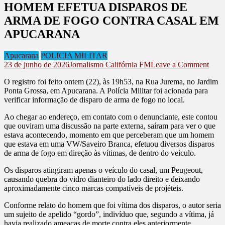
HOMEM EFETUA DISPAROS DE
ARMA DE FOGO CONTRA CASAL EM
APUCARANA
Apucarana
POLICIA MILITAR
on
23 de junho de 2026
Jornalismo Califórnia FM
Leave a Comment
HO
O registro foi feito ontem (22), às 19h53, na Rua Jurema, no Jardim
EFE
Ponta Grossa, em Apucarana. A Polícia Militar foi acionada para
DIS
verificar informação de disparo de arma de fogo no local.
DE
AR
Ao chegar ao endereço, em contato com o denunciante, este contou
DE
que ouviram uma discussão na parte externa, saíram para ver o que
FO
estava acontecendo, momento em que perceberam que um homem
CO
que estava em uma VW/Saveiro Branca, efetuou diversos disparos
CAS
de arma de fogo em direção às vítimas, de dentro do veículo.
EM
AP
Os disparos atingiram apenas o veículo do casal, um Peugeout,
causando quebra do vidro dianteiro do lado direito e deixando
aproximadamente cinco marcas compatíveis de projéteis.
Conforme relato do homem que foi vítima dos disparos, o autor seria
um sujeito de apelido “gordo”, indivíduo que, segundo a vítima, já
havia realizado ameaças de morte contra eles anteriormente.