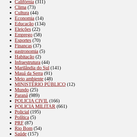
Califórnia
(311)
Clima
(73)
Cultura
(44)
Economia
(14)
Educação
(134)
Eleições
(22)
Emprego
(58)
Esportes
(70)
Finanças
(37)
gastronomia
(5)
Habitação
(2)
Infraestrutura
(44)
Marilândia do Sul
(141)
Mauá da Serra
(91)
Meio ambiente
(48)
MINISTÉRIO PÚBLICO
(12)
Mundo
(25)
Paraná
(989)
POLICIA CIVIL
(166)
POLICIA MILITAR
(661)
Policial
(195)
Política
(5)
PRF
(87)
Rio Bom
(54)
Saúde
(157)