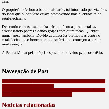
casa.
O proprietário fechou o bar e, mais tarde, foi informado por vizinhos
do local que o indivíduo estava promovendo uma quebradeira no
estabelecimento.
De acordo com as testemunhas ele danificou a porta metálica,
arremessando pedras e dando golpes com outro facão. Quebrou
numa janela também. Devido às agressões promovidas contra o
estabelecimento o homem acabou se ferindo e começou a perder
muito sangue.
A Polícia Militar pela própria esposa do indivíduo para socorrê-lo.
Navegação de Post
APÓS DISCUSSÃO MULHER FERE MARIDO COM FACA E
FOGE, EM MAUÁ DA SERRA
GOVERNO DO ESTADO E TRE-PR DEBATEM VIOLÊNCIA
POLÍTICA DE GÊNERO EM LONDRINA
Notícias relacionadas