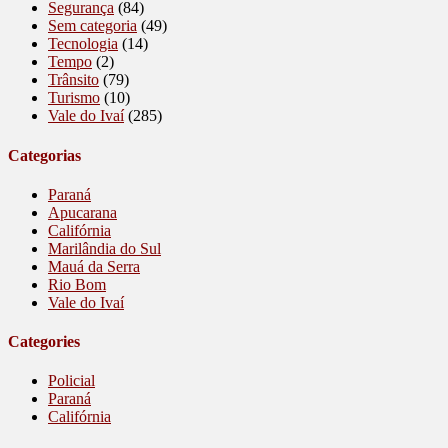
Segurança
(84)
Sem categoria
(49)
Tecnologia
(14)
Tempo
(2)
Trânsito
(79)
Turismo
(10)
Vale do Ivaí
(285)
Categorias
Paraná
Apucarana
Califórnia
Marilândia do Sul
Mauá da Serra
Rio Bom
Vale do Ivaí
Categories
Policial
Paraná
Califórnia