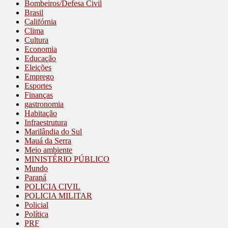
Bombeiros/Defesa Civil
Brasil
Califórnia
Clima
Cultura
Economia
Educação
Eleições
Emprego
Esportes
Finanças
gastronomia
Habitação
Infraestrutura
Marilândia do Sul
Mauá da Serra
Meio ambiente
MINISTÉRIO PÚBLICO
Mundo
Paraná
POLICIA CIVIL
POLICIA MILITAR
Policial
Política
PRF