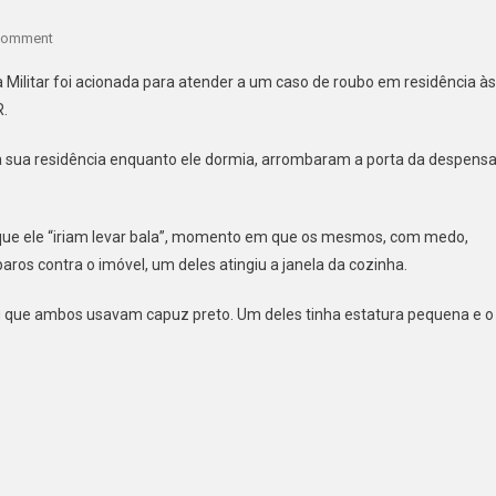
On
Comment
INDIVÍDUOS
cia Militar foi acionada para atender a um caso de roubo em residência às
INVADEM
R.
RESIDÊNCIA
NO
 à sua residência enquanto ele dormia, arrombaram a porta da despens
PIRAPÓ
E
EFETUAM
 que ele “iriam levar bala”, momento em que os mesmos, com medo,
DOIS
aros contra o imóvel, um deles atingiu a janela da cozinha.
DISPAROS
DE
ou que ambos usavam capuz preto. Um deles tinha estatura pequena e o
ARMA
DE
FOGO