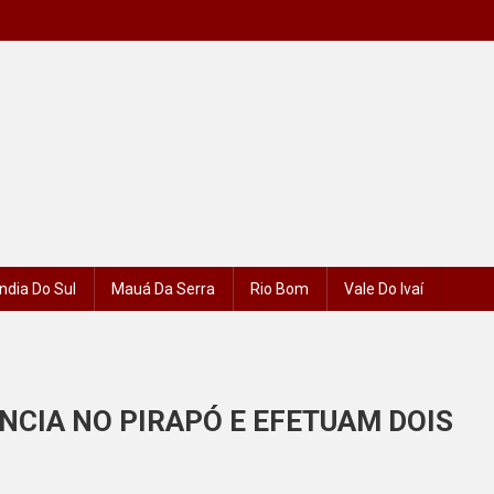
ndia Do Sul
Mauá Da Serra
Rio Bom
Vale Do Ivaí
NCIA NO PIRAPÓ E EFETUAM DOIS