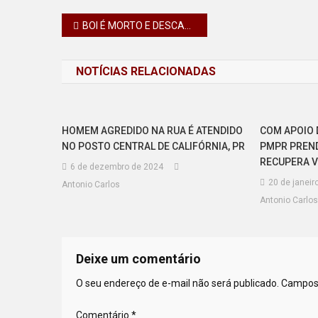
Navegação
BOI É MORTO E DESCARNADO EM PROPRIEDADE RURAL DE MARILÂNDIA DO SUL
de
NOTÍCIAS RELACIONADAS
Post
HOMEM AGREDIDO NA RUA É ATENDIDO
COM APOIO 
NO POSTO CENTRAL DE CALIFÓRNIA, PR
PMPR PREND
RECUPERA V
6 de dezembro de 2024
20 de janeir
Antonio Carlos
Antonio Carlos
Deixe um comentário
O seu endereço de e-mail não será publicado.
Campos 
Comentário
*