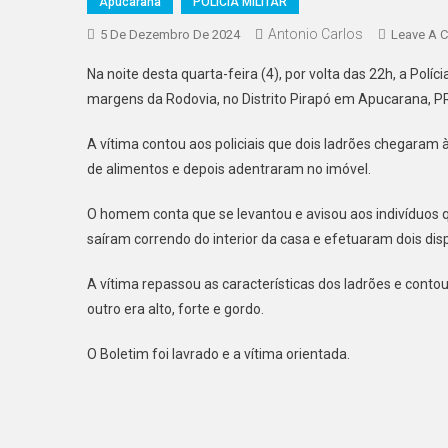
Apucarana
POLICIA MILITAR
Antonio Carlos
5 De Dezembro De 2024
Leave A 
Na noite desta quarta-feira (4), por volta das 22h, a Polí
margens da Rodovia, no Distrito Pirapó em Apucarana, P
A vítima contou aos policiais que dois ladrões chegaram
de alimentos e depois adentraram no imóvel.
O homem conta que se levantou e avisou aos indivíduos
saíram correndo do interior da casa e efetuaram dois disp
A vítima repassou as características dos ladrões e cont
outro era alto, forte e gordo.
O Boletim foi lavrado e a vítima orientada.