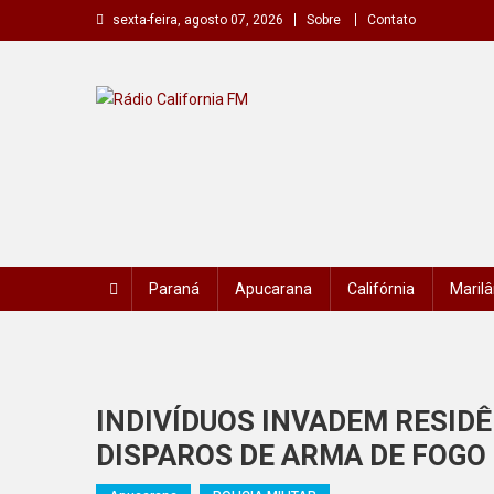
Skip
sexta-feira, agosto 07, 2026
Sobre
Contato
to
content
Rádio California FM
A primeira do seu rádio
Paraná
Apucarana
Califórnia
Marilâ
INDIVÍDUOS INVADEM RESIDÊ
DISPAROS DE ARMA DE FOGO