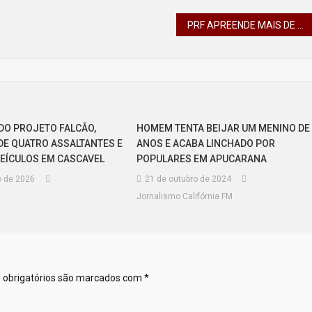
PRF APREENDE MAIS DE 200 KG DE COCAÍNA EM PITANGUEIRAS NO PARANÁ
DO PROJETO FALCÃO,
HOMEM TENTA BEIJAR UM MENINO DE
E QUATRO ASSALTANTES E
ANOS E ACABA LINCHADO POR
EÍCULOS EM CASCAVEL
POPULARES EM APUCARANA
o de 2026
21 de outubro de 2024
Jornalismo Califórnia FM
obrigatórios são marcados com
*