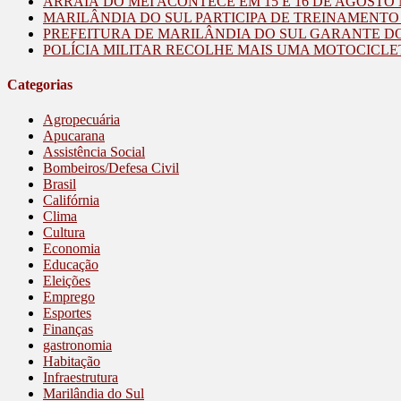
ARRAIÁ DO MEI ACONTECE EM 15 E 16 DE AGOST
MARILÂNDIA DO SUL PARTICIPA DE TREINAMENT
PREFEITURA DE MARILÂNDIA DO SUL GARANTE D
POLÍCIA MILITAR RECOLHE MAIS UMA MOTOCICLE
Categorias
Agropecuária
Apucarana
Assistência Social
Bombeiros/Defesa Civil
Brasil
Califórnia
Clima
Cultura
Economia
Educação
Eleições
Emprego
Esportes
Finanças
gastronomia
Habitação
Infraestrutura
Marilândia do Sul