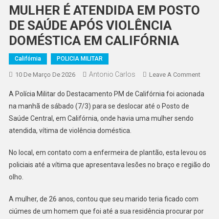
MULHER É ATENDIDA EM POSTO
DE SAÚDE APÓS VIOLÊNCIA
DOMÉSTICA EM CALIFÓRNIA
Califórnia
POLICIA MILITAR
Antonio Carlos
On
10 De Março De 2026
Leave A Comment
MULH
A Polícia Militar do Destacamento PM de Califórnia foi acionada
É
na manhã de sábado (7/3) para se deslocar até o Posto de
ATEND
Saúde Central, em Califórnia, onde havia uma mulher sendo
EM
atendida, vítima de violência doméstica.
POST
DE
No local, em contato com a enfermeira de plantão, esta levou os
SAÚD
APÓS
policiais até a vítima que apresentava lesões no braço e região do
VIOLÊ
olho.
DOMÉ
EM
A mulher, de 26 anos, contou que seu marido teria ficado com
CALIF
ciúmes de um homem que foi até a sua residência procurar por