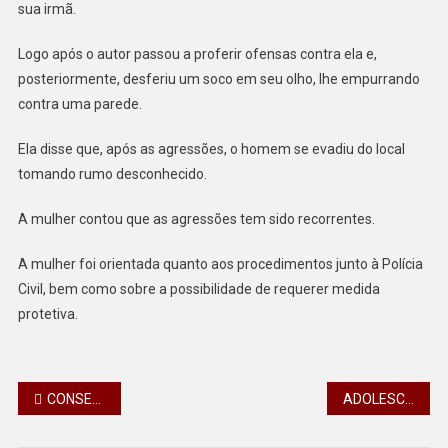
sua irmã.
Logo após o autor passou a proferir ofensas contra ela e,
posteriormente, desferiu um soco em seu olho, lhe empurrando
contra uma parede.
Ela disse que, após as agressões, o homem se evadiu do local
tomando rumo desconhecido.
A mulher contou que as agressões tem sido recorrentes.
A mulher foi orientada quanto aos procedimentos junto à Polícia
Civil, bem como sobre a possibilidade de requerer medida
protetiva.
Navegação
CONSEG DE CALIFÓRNIA DISCUTE A PERTURBAÇÃO DO SOSSEGO NO MUNICÍPIO
ADOLESCENTE É AMEAÇADA POR OUTRA DENTRO DE ÔNIBUS ESCOLAR
de