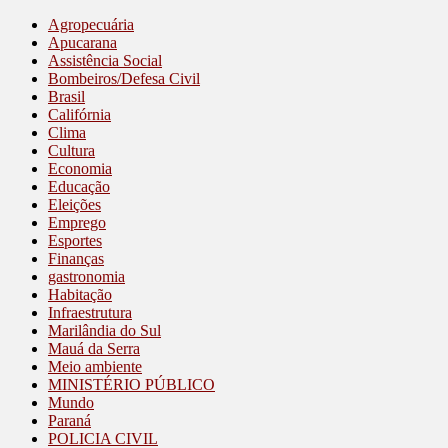
Agropecuária
Apucarana
Assistência Social
Bombeiros/Defesa Civil
Brasil
Califórnia
Clima
Cultura
Economia
Educação
Eleições
Emprego
Esportes
Finanças
gastronomia
Habitação
Infraestrutura
Marilândia do Sul
Mauá da Serra
Meio ambiente
MINISTÉRIO PÚBLICO
Mundo
Paraná
POLICIA CIVIL