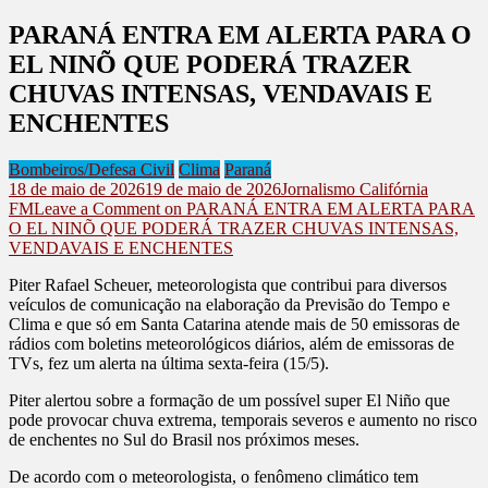
PARANÁ ENTRA EM ALERTA PARA O
EL NINÕ QUE PODERÁ TRAZER
CHUVAS INTENSAS, VENDAVAIS E
ENCHENTES
Bombeiros/Defesa Civil
Clima
Paraná
18 de maio de 2026
19 de maio de 2026
Jornalismo Califórnia
FM
Leave a Comment
on PARANÁ ENTRA EM ALERTA PARA
O EL NINÕ QUE PODERÁ TRAZER CHUVAS INTENSAS,
VENDAVAIS E ENCHENTES
Piter Rafael Scheuer, meteorologista que contribui para diversos
veículos de comunicação na elaboração da Previsão do Tempo e
Clima e que só em Santa Catarina atende mais de 50 emissoras de
rádios com boletins meteorológicos diários, além de emissoras de
TVs, fez um alerta na última sexta-feira (15/5).
Piter alertou sobre a formação de um possível super El Niño que
pode provocar chuva extrema, temporais severos e aumento no risco
de enchentes no Sul do Brasil nos próximos meses.
De acordo com o meteorologista, o fenômeno climático tem