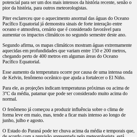
potencial para ser um dos mais intensos da história recente, senão o
pior da história, para outros meteorologistas.
Piter esclareceu que o aquecimento anormal das águas do Oceano
Pacífico Equatorial já demonstra sinais de forte interação entre
oceano e atmosfera, cenário que é considerado favorável para
aumentar os impactos climáticos no segundo semestre deste ano.
Segundo afirma, os mapas climáticos mostram águas extremamente
aquecidas em profundidades que variam entre 150 e 200 metros,
chegando perto de 400 metros em algumas áreas do Oceano
Pacífico Equatorial.
Esse aumento da temperatura ocorre por causa de uma intensa onda
de Kelvin, fenômeno oceânico que ajuda a fortalecer o El Niño.
Para ele, as projeções indicam temperaturas próximas ou acima de
3°C da média, patamar que pode ser considerado muito acima do
normal.
O fenômeno já começou a produzir influência sobre o clima de
forma leve em maio, mas, tende a ficar mais intenso ao longo de
junho, julho e agosto.
O Estado do Paraná pode ter chuva acima da média e temporais que,
de acordo com a previsão apresentada pelo meteorologista, está