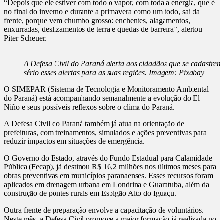
“Depois que ele estiver com todo o vapor, com toda a energia, que é
no final do inverno e durante a primavera como um todo, sai da
frente, porque vem chumbo grosso: enchentes, alagamentos,
enxurradas, deslizamentos de terra e quedas de barreira”, alertou
Piter Scheuer.
A Defesa Civil do Paraná alerta aos cidadãos que se cadastrem
sério esses alertas para as suas regiões. Imagem: Pixabay
O SIMEPAR (Sistema de Tecnologia e Monitoramento Ambiental
do Paraná) está acompanhando semanalmente a evolução do El
Niño e seus possíveis reflexos sobre o clima do Paraná.
A Defesa Civil do Paraná também já atua na orientação de
prefeituras, com treinamentos, simulados e ações preventivas para
reduzir impactos em situações de emergência.
O Governo do Estado, através do Fundo Estadual para Calamidade
Pública (Fecap), já destinou R$ 16,2 milhões nos últimos meses para
obras preventivas em municípios paranaenses. Esses recursos foram
aplicados em drenagem urbana em Londrina e Guaratuba, além da
construção de pontes rurais em Espigão Alto do Iguaçu.
Outra frente de preparação envolve a capacitação de voluntários.
Neste mês, a Defesa Civil promove a maior formação já realizada no