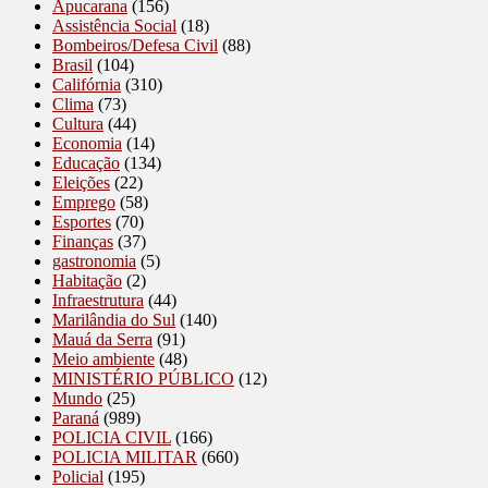
Apucarana
(156)
Assistência Social
(18)
Bombeiros/Defesa Civil
(88)
Brasil
(104)
Califórnia
(310)
Clima
(73)
Cultura
(44)
Economia
(14)
Educação
(134)
Eleições
(22)
Emprego
(58)
Esportes
(70)
Finanças
(37)
gastronomia
(5)
Habitação
(2)
Infraestrutura
(44)
Marilândia do Sul
(140)
Mauá da Serra
(91)
Meio ambiente
(48)
MINISTÉRIO PÚBLICO
(12)
Mundo
(25)
Paraná
(989)
POLICIA CIVIL
(166)
POLICIA MILITAR
(660)
Policial
(195)