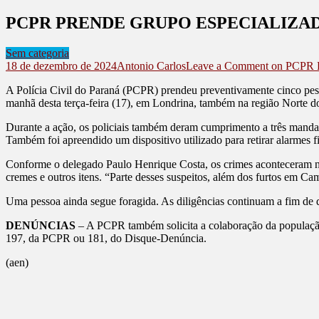
PCPR PRENDE GRUPO ESPECIALIZA
Sem categoria
18 de dezembro de 2024
Antonio Carlos
Leave a Comment
on PCPR
A Polícia Civil do Paraná (PCPR) prendeu preventivamente cinco pess
manhã desta terça-feira (17), em Londrina, também na região Norte do
Durante a ação, os policiais também deram cumprimento a três mandado
Também foi apreendido um dispositivo utilizado para retirar alarmes f
Conforme o delegado Paulo Henrique Costa, os crimes aconteceram no
cremes e outros itens. “Parte desses suspeitos, além dos furtos em C
Uma pessoa ainda segue foragida. As diligências continuam a fim de
DENÚNCIAS
– A PCPR também solicita a colaboração da populaçã
197, da PCPR ou 181, do Disque-Denúncia.
(aen)