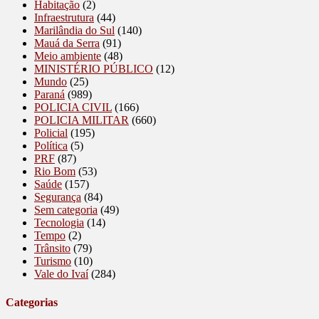
Habitação
(2)
Infraestrutura
(44)
Marilândia do Sul
(140)
Mauá da Serra
(91)
Meio ambiente
(48)
MINISTÉRIO PÚBLICO
(12)
Mundo
(25)
Paraná
(989)
POLICIA CIVIL
(166)
POLICIA MILITAR
(660)
Policial
(195)
Política
(5)
PRF
(87)
Rio Bom
(53)
Saúde
(157)
Segurança
(84)
Sem categoria
(49)
Tecnologia
(14)
Tempo
(2)
Trânsito
(79)
Turismo
(10)
Vale do Ivaí
(284)
Categorias