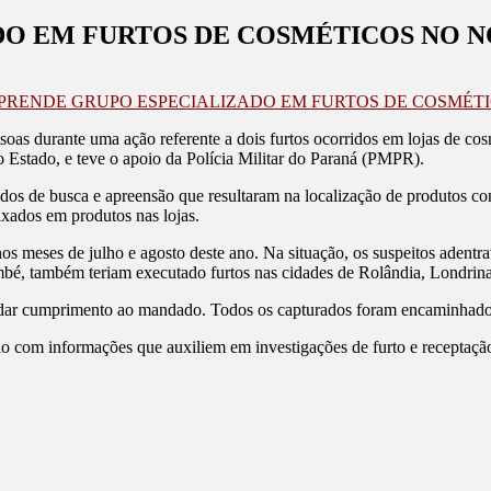
DO EM FURTOS DE COSMÉTICOS NO N
 PRENDE GRUPO ESPECIALIZADO EM FURTOS DE COSMÉT
oas durante uma ação referente a dois furtos ocorridos em lojas de c
 Estado, e teve o apoio da Polícia Militar do Paraná (PMPR).
s de busca e apreensão que resultaram na localização de produtos com s
ixados em produtos nas lojas.
s meses de julho e agosto deste ano. Na situação, os suspeitos adentr
ambé, também teriam executado furtos nas cidades de Rolândia, Londrina
 dar cumprimento ao mandado. Todos os capturados foram encaminhados
o com informações que auxiliem em investigações de furto e receptaçã