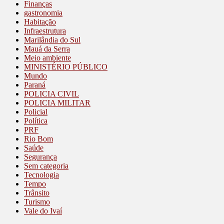
Finanças
gastronomia
Habitação
Infraestrutura
Marilândia do Sul
Mauá da Serra
Meio ambiente
MINISTÉRIO PÚBLICO
Mundo
Paraná
POLICIA CIVIL
POLICIA MILITAR
Policial
Política
PRF
Rio Bom
Saúde
Segurança
Sem categoria
Tecnologia
Tempo
Trânsito
Turismo
Vale do Ivaí