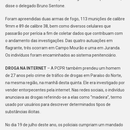
ARMA
disse o delegado Bruno Sentone.
EM
CAMP
Foram apreendidas duas armas de fogo, 113 munições de calibre
MOUR
9mm e 89 de calibre 38, bem como diversos celulares que
passarão por perícia a fim de coletar dados que contribuam com
o andamento das investigações. Das quatro autuações em
flagrante, três ocorram em Campo Mourão e uma em Juranda.
Os indivíduos foram encaminhados ao sistema penitenciário.
DROGA NA INTERNET
– A PCPR também prendeu um homem
de 27 anos pelo crime de tráfico de drogas em Paraíso do Norte,
na mesma região, na manhã desta quinta. Ele era investigado por
vender entorpecentes pela internet. Nas redes sociais, o indivíduo
anunciava as drogas referindo-se a elas como “madeira”, termo
usado por usuários para descrever determinados tipos de
substâncias ilícitas.
No dia 19 de julho deste ano, os policiais cumpriam um mandado