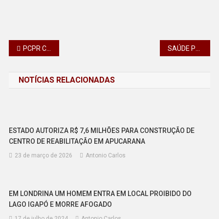
Navegação
PCPR CUMPRE MANDADOS EM OPERAÇÃO QUE INVESTIGA LAVAGEM DE BENS EM PATO BRANCO
SAÚDE PROMOVE REUNIÃO PARA INTENSIFICAR O COMBATE E CUIDADOS CONTRA A COQUELUCHE
de
NOTÍCIAS RELACIONADAS
Post
ESTADO AUTORIZA R$ 7,6 MILHÕES PARA CONSTRUÇÃO DE
CENTRO DE REABILITAÇÃO EM APUCARANA
23 de março de 2026
Antonio Carlos
EM LONDRINA UM HOMEM ENTRA EM LOCAL PROIBIDO DO
LAGO IGAPÓ E MORRE AFOGADO
17 de julho de 2024
Antonio Carlos