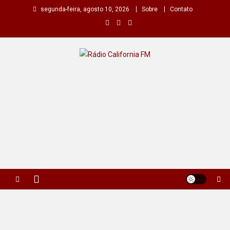
Skip
segunda-feira, agosto 10, 2026
Sobre
Contato
to
content
Rádio California FM
A primeira do seu rádio