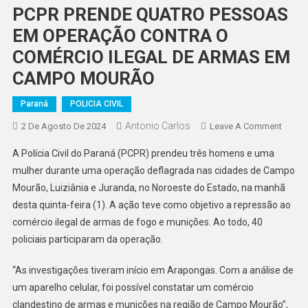
PCPR PRENDE QUATRO PESSOAS
EM OPERAÇÃO CONTRA O
COMÉRCIO ILEGAL DE ARMAS EM
CAMPO MOURÃO
Paraná
POLICIA CIVIL
Antonio Carlos
On
2 De Agosto De 2024
Leave A Comment
PCPR
A Polícia Civil do Paraná (PCPR) prendeu três homens e uma
PREN
mulher durante uma operação deflagrada nas cidades de Campo
QUAT
Mourão, Luiziânia e Juranda, no Noroeste do Estado, na manhã
PESS
desta quinta-feira (1). A ação teve como objetivo a repressão ao
EM
OPER
comércio ilegal de armas de fogo e munições. Ao todo, 40
CONT
policiais participaram da operação.
O
COMÉ
“As investigações tiveram início em Arapongas. Com a análise de
ILEGA
um aparelho celular, foi possível constatar um comércio
DE
clandestino de armas e munições na região de Campo Mourão”,