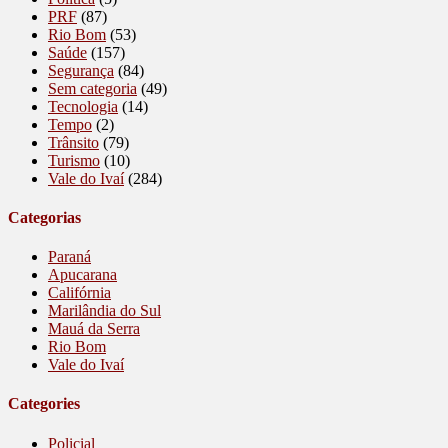
PRF
(87)
Rio Bom
(53)
Saúde
(157)
Segurança
(84)
Sem categoria
(49)
Tecnologia
(14)
Tempo
(2)
Trânsito
(79)
Turismo
(10)
Vale do Ivaí
(284)
Categorias
Paraná
Apucarana
Califórnia
Marilândia do Sul
Mauá da Serra
Rio Bom
Vale do Ivaí
Categories
Policial