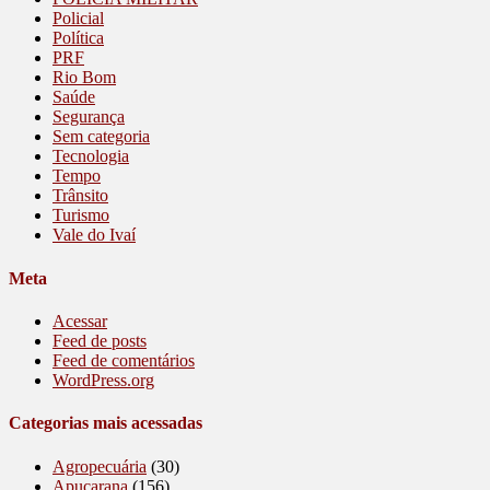
Policial
Política
PRF
Rio Bom
Saúde
Segurança
Sem categoria
Tecnologia
Tempo
Trânsito
Turismo
Vale do Ivaí
Meta
Acessar
Feed de posts
Feed de comentários
WordPress.org
Categorias mais acessadas
Agropecuária
(30)
Apucarana
(156)