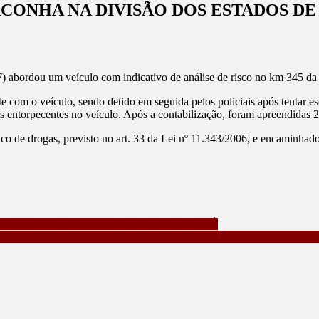
ACONHA NA DIVISÃO DOS ESTADOS DE
RF) abordou um veículo com indicativo de análise de risco no km 345 d
EENDE
SE
e com o veículo, sendo detido em seguida pelos policiais após tentar e
 entorpecentes no veículo. Após a contabilização, foram apreendidas 2
áfico de drogas, previsto no art. 33 da Lei nº 11.343/2006, e encaminh
ONHA
ISÃO
ADOS
0 TONELADAS DE MACONHA NO PARANÁ
LO
MENTO DE INFRAÇÕES E REDUÇÃO DE MORTES NAS RODOV
ANÁ