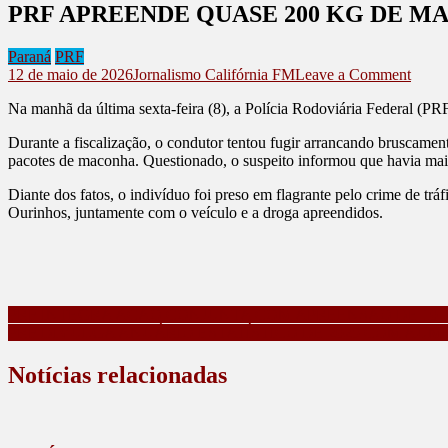
PRF APREENDE QUASE 200 KG DE M
Paraná
PRF
on
12 de maio de 2026
Jornalismo Califórnia FM
Leave a Comment
PRF
Na manhã da última sexta-feira (8), a Polícia Rodoviária Federal (P
APR
QUA
Durante a fiscalização, o condutor tentou fugir arrancando bruscament
200
pacotes de maconha. Questionado, o suspeito informou que havia mais
KG
DE
Diante dos fatos, o indivíduo foi preso em flagrante pelo crime de tr
MAC
Ourinhos, juntamente com o veículo e a droga apreendidos.
NA
DIV
DOS
EST
DE
SÃO
Navegação
PRF INTEGRA AÇÃO CONJUNTA COM APREENSÃO DE 1
PAU
PRF DIVULGA ANUÁRIO ESTATÍSTICO DE 2025 COM AU
de
E
PAR
Post
Notícias relacionadas