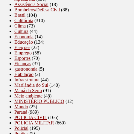
Assistência Social
(18)
Bombeiros/Defesa Civil
(88)
Brasil
(104)
Califórnia
(310)
Clima
(73)
Cultura
(44)
Economia
(14)
Educação
(134)
Eleições
(22)
Emprego
(58)
Esportes
(70)
Finanças
(37)
gastronomia
(5)
Habitação
(2)
Infraestrutura
(44)
Marilândia do Sul
(140)
Mauá da Serra
(91)
Meio ambiente
(48)
MINISTÉRIO PÚBLICO
(12)
Mundo
(25)
Paraná
(989)
POLICIA CIVIL
(166)
POLICIA MILITAR
(660)
Policial
(195)
Política
(5)