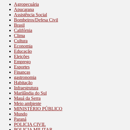
Agropecuária
Apucarana
Assistência Social
Bombeiros/Defesa Civil
Brasil
Califórnia
Clima
Cultura
Economia
Educação
Eleições
Emprego
Esportes
Finanças
gastronomia
Habitação
Infraestrutura
Marilândia do Sul
Mauá da Serra
Meio ambiente
MINISTÉRIO PÚBLICO
Mundo
Paraná
POLICIA CIVIL
POLICIA MILITAR