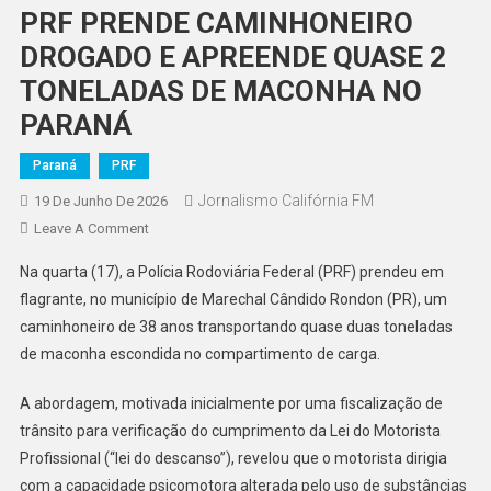
PRF PRENDE CAMINHONEIRO
DROGADO E APREENDE QUASE 2
TONELADAS DE MACONHA NO
PARANÁ
Paraná
PRF
Jornalismo Califórnia FM
19 De Junho De 2026
On
Leave A Comment
PRF
Na quarta (17), a Polícia Rodoviária Federal (PRF) prendeu em
PRENDE
flagrante, no município de Marechal Cândido Rondon (PR), um
CAMINHONEIRO
caminhoneiro de 38 anos transportando quase duas toneladas
DROGADO
de maconha escondida no compartimento de carga.
E
APREENDE
A abordagem, motivada inicialmente por uma fiscalização de
QUASE
2
trânsito para verificação do cumprimento da Lei do Motorista
TONELADAS
Profissional (“lei do descanso”), revelou que o motorista dirigia
DE
com a capacidade psicomotora alterada pelo uso de substâncias