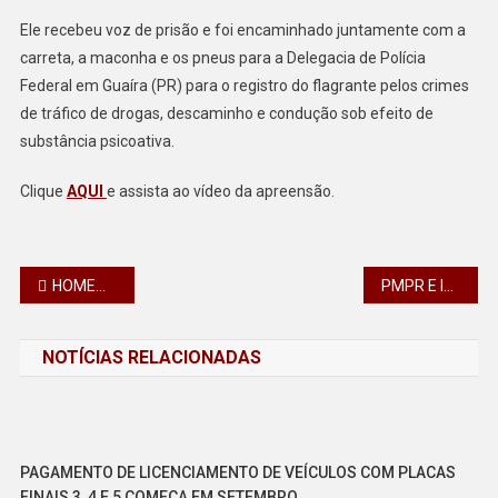
Ele recebeu voz de prisão e foi encaminhado juntamente com a
carreta, a maconha e os pneus para a Delegacia de Polícia
Federal em Guaíra (PR) para o registro do flagrante pelos crimes
de tráfico de drogas, descaminho e condução sob efeito de
substância psicoativa.
Clique
AQUI
e assista ao vídeo da apreensão.
Navegação
HOMEM É ENCONTRADO SEM VIDA EM RIO BOM
PMPR E IAT APREENDEM 95 AVES E APLICAM MAIS DE R$ 400 MIL EM MULTAS EM GUARAPUAVA
de
NOTÍCIAS RELACIONADAS
Post
PAGAMENTO DE LICENCIAMENTO DE VEÍCULOS COM PLACAS
FINAIS 3, 4 E 5 COMEÇA EM SETEMBRO