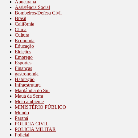
Apucarana
Assistência Social
Bombeiros/Defesa Civil
Brasil
Califórnia
Clima
Cultura
Economia
Educação
Eleições
Emprego
Esportes
Finanças
gastronomia
Habitação
Infraestrutura
Marilândia do Sul
Mauá da Serra
Meio ambiente
MINISTÉRIO PÚBLICO
Mundo
Paraná
POLICIA CIVIL
POLICIA MILITAR
Policial