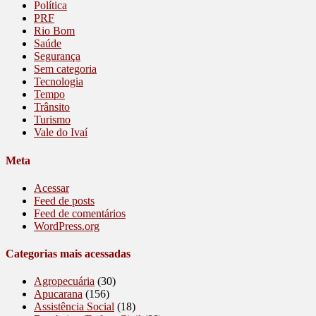
Política
PRF
Rio Bom
Saúde
Segurança
Sem categoria
Tecnologia
Tempo
Trânsito
Turismo
Vale do Ivaí
Meta
Acessar
Feed de posts
Feed de comentários
WordPress.org
Categorias mais acessadas
Agropecuária
(30)
Apucarana
(156)
Assistência Social
(18)