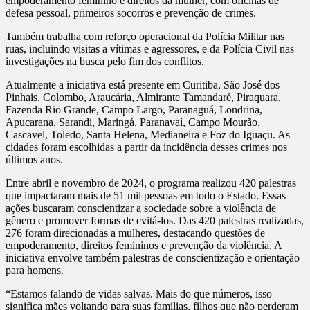
empoderamento feminino e direitos da mulher, com oficinas de
defesa pessoal, primeiros socorros e prevenção de crimes.
Também trabalha com reforço operacional da Polícia Militar nas
ruas, incluindo visitas a vítimas e agressores, e da Polícia Civil nas
investigações na busca pelo fim dos conflitos.
Atualmente a iniciativa está presente em Curitiba, São José dos
Pinhais, Colombo, Araucária, Almirante Tamandaré, Piraquara,
Fazenda Rio Grande, Campo Largo, Paranaguá, Londrina,
Apucarana, Sarandi, Maringá, Paranavaí, Campo Mourão,
Cascavel, Toledo, Santa Helena, Medianeira e Foz do Iguaçu. As
cidades foram escolhidas a partir da incidência desses crimes nos
últimos anos.
Entre abril e novembro de 2024, o programa realizou 420 palestras
que impactaram mais de 51 mil pessoas em todo o Estado. Essas
ações buscaram conscientizar a sociedade sobre a violência de
gênero e promover formas de evitá-los. Das 420 palestras realizadas,
276 foram direcionadas a mulheres, destacando questões de
empoderamento, direitos femininos e prevenção da violência. A
iniciativa envolve também palestras de conscientização e orientação
para homens.
“Estamos falando de vidas salvas. Mais do que números, isso
significa mães voltando para suas famílias, filhos que não perderam