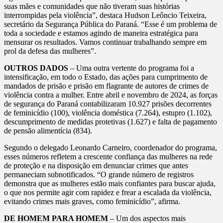
suas mães e comunidades que não tiveram suas histórias
interrompidas pela violência”, destaca Hudson Leôncio Teixeira,
secretário da Segurança Pública do Paraná. “Esse é um problema de
toda a sociedade e estamos agindo de maneira estratégica para
mensurar os resultados. Vamos continuar trabalhando sempre em
prol da defesa das mulheres”.
OUTROS DADOS
– Uma outra vertente do programa foi a
intensificação, em todo o Estado, das ações para cumprimento de
mandados de prisão e prisão em flagrante de autores de crimes de
violência contra a mulher. Entre abril e novembro de 2024, as forças
de segurança do Paraná contabilizaram 10.927 prisões decorrentes
de feminicídio (100), violência doméstica (7.264), estupro (1.102),
descumprimento de medidas protetivas (1.627) e falta de pagamento
de pensão alimentícia (834).
Segundo o delegado Leonardo Carneiro, coordenador do programa,
esses números refletem a crescente confiança das mulheres na rede
de proteção e na disposição em denunciar crimes que antes
permaneciam subnotificados. “O grande número de registros
demonstra que as mulheres estão mais confiantes para buscar ajuda,
o que nos permite agir com rapidez e frear a escalada da violência,
evitando crimes mais graves, como feminicídio”, afirma.
DE HOMEM PARA HOMEM
– Um dos aspectos mais