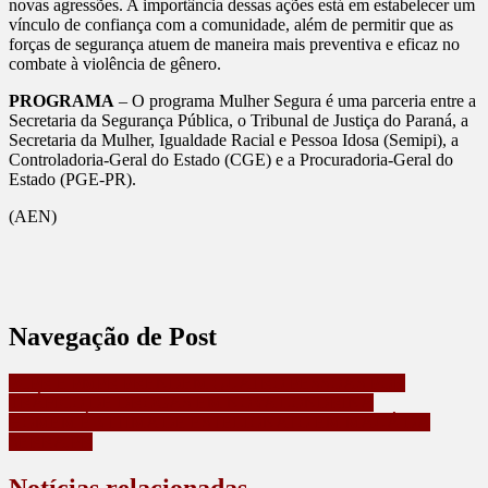
novas agressões. A importância dessas ações está em estabelecer um
vínculo de confiança com a comunidade, além de permitir que as
forças de segurança atuem de maneira mais preventiva e eficaz no
combate à violência de gênero.
PROGRAMA
– O programa Mulher Segura é uma parceria entre a
Secretaria da Segurança Pública, o Tribunal de Justiça do Paraná, a
Secretaria da Mulher, Igualdade Racial e Pessoa Idosa (Semipi), a
Controladoria-Geral do Estado (CGE) e a Procuradoria-Geral do
Estado (PGE-PR).
(AEN)
Navegação de Post
PCPR E PMPR PRENDEM QUATRO PESSOAS POR
TRÁFICO DE DROGAS EM NOVA LONDRINA
HOMEM É VITIMA DE ESTELIONATO EM MAUÁ DA
SERRA,PR
Notícias relacionadas