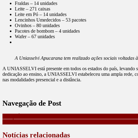
Fraldas – 14 unidades
Leite – 271 caixas
Leite em Pó – 14 unidades
Lencinhos Umedecidos – 53 pacotes
Ovinhos – 80 unidades
Pacotes de bombom – 4 unidades
Wafer – 67 unidades
A Uniasselvi Apucarana tem realizado ações sociais voltadas
A UNIASSELVI está presente em todos os estados do país, levando sol
dedicação ao ensino, a UNIASSELVI estabeleceu uma ampla rede, com 
nas modalidades presencial e a distância.
Navegação de Post
CALIFÓRNIA RECEBE O ECOH CIRCULAÇÃO, ENCONTRO 
POLÍCIA MILITAR CUMPRE MANDADO JUDICIAL EM RESI
Notícias relacionadas