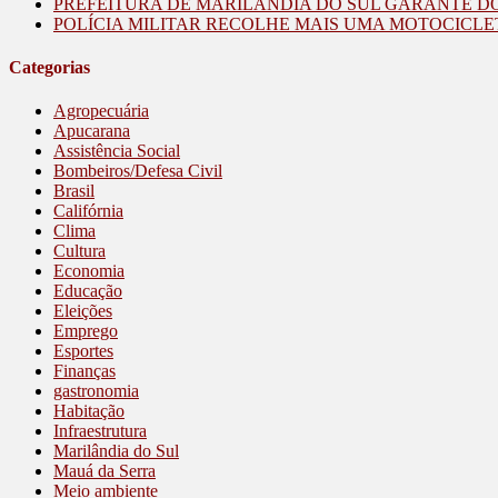
PREFEITURA DE MARILÂNDIA DO SUL GARANTE D
POLÍCIA MILITAR RECOLHE MAIS UMA MOTOCICLE
Categorias
Agropecuária
Apucarana
Assistência Social
Bombeiros/Defesa Civil
Brasil
Califórnia
Clima
Cultura
Economia
Educação
Eleições
Emprego
Esportes
Finanças
gastronomia
Habitação
Infraestrutura
Marilândia do Sul
Mauá da Serra
Meio ambiente