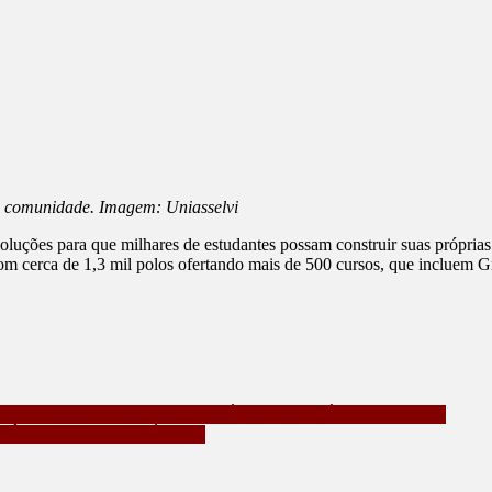
 à comunidade. Imagem: Uniasselvi
uções para que milhares de estudantes possam construir suas próprias
cerca de 1,3 mil polos ofertando mais de 500 cursos, que incluem Gr
DE CONTADORES DE HISTÓRIAS NO SÁBADO DIA 26
DÊNCIA DE CALIFÓRNIA