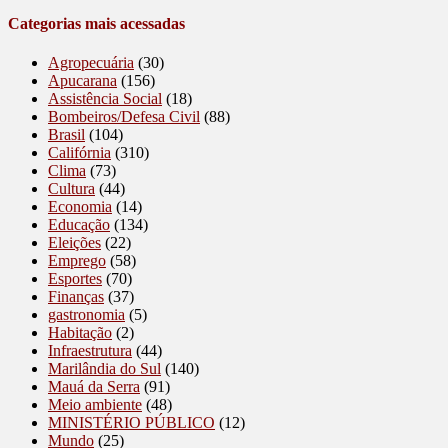
Categorias mais acessadas
Agropecuária
(30)
Apucarana
(156)
Assistência Social
(18)
Bombeiros/Defesa Civil
(88)
Brasil
(104)
Califórnia
(310)
Clima
(73)
Cultura
(44)
Economia
(14)
Educação
(134)
Eleições
(22)
Emprego
(58)
Esportes
(70)
Finanças
(37)
gastronomia
(5)
Habitação
(2)
Infraestrutura
(44)
Marilândia do Sul
(140)
Mauá da Serra
(91)
Meio ambiente
(48)
MINISTÉRIO PÚBLICO
(12)
Mundo
(25)