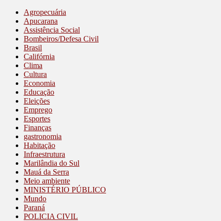
Agropecuária
Apucarana
Assistência Social
Bombeiros/Defesa Civil
Brasil
Califórnia
Clima
Cultura
Economia
Educação
Eleições
Emprego
Esportes
Finanças
gastronomia
Habitação
Infraestrutura
Marilândia do Sul
Mauá da Serra
Meio ambiente
MINISTÉRIO PÚBLICO
Mundo
Paraná
POLICIA CIVIL