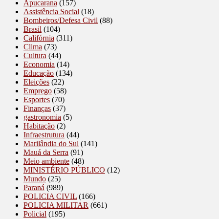
Apucarana
(157)
Assistência Social
(18)
Bombeiros/Defesa Civil
(88)
Brasil
(104)
Califórnia
(311)
Clima
(73)
Cultura
(44)
Economia
(14)
Educação
(134)
Eleições
(22)
Emprego
(58)
Esportes
(70)
Finanças
(37)
gastronomia
(5)
Habitação
(2)
Infraestrutura
(44)
Marilândia do Sul
(141)
Mauá da Serra
(91)
Meio ambiente
(48)
MINISTÉRIO PÚBLICO
(12)
Mundo
(25)
Paraná
(989)
POLICIA CIVIL
(166)
POLICIA MILITAR
(661)
Policial
(195)