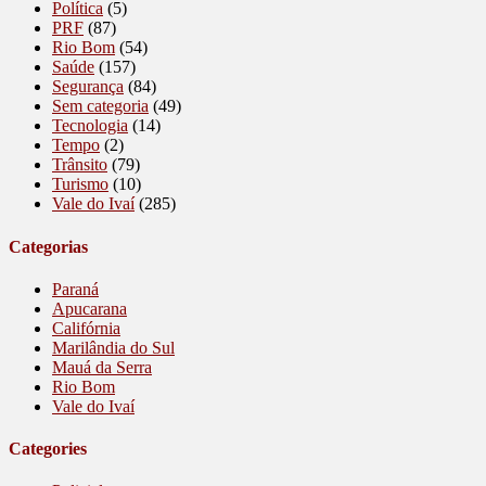
Política
(5)
PRF
(87)
Rio Bom
(54)
Saúde
(157)
Segurança
(84)
Sem categoria
(49)
Tecnologia
(14)
Tempo
(2)
Trânsito
(79)
Turismo
(10)
Vale do Ivaí
(285)
Categorias
Paraná
Apucarana
Califórnia
Marilândia do Sul
Mauá da Serra
Rio Bom
Vale do Ivaí
Categories