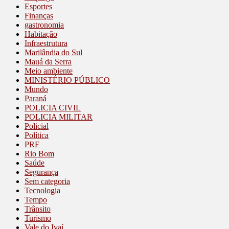
Esportes
Finanças
gastronomia
Habitação
Infraestrutura
Marilândia do Sul
Mauá da Serra
Meio ambiente
MINISTÉRIO PÚBLICO
Mundo
Paraná
POLICIA CIVIL
POLICIA MILITAR
Policial
Política
PRF
Rio Bom
Saúde
Segurança
Sem categoria
Tecnologia
Tempo
Trânsito
Turismo
Vale do Ivaí