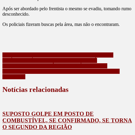
Após ser abordado pelo frentista o mesmo se evadiu, tomando rumo
desconhecido.
Os policiais fizeram buscas pela área, mas não o encontraram.
Navegação
PF RESGATA TRABALHADORES EM CONDIÇÕES
ANÁLOGAS À ESCRAVIDÃO NO PARANÁ
de
DOIS CASOS DE VIOLÊNCIA DOMÉSTICA SÃO
Post
REGISTRADOS EM APUCARANA NESTA SEGUNDA-
FEIRA (10)
Notícias relacionadas
SUPOSTO GOLPE EM POSTO DE
COMBUSTÍVEL, SE CONFIRMADO, SE TORNA
O SEGUNDO DA REGIÃO