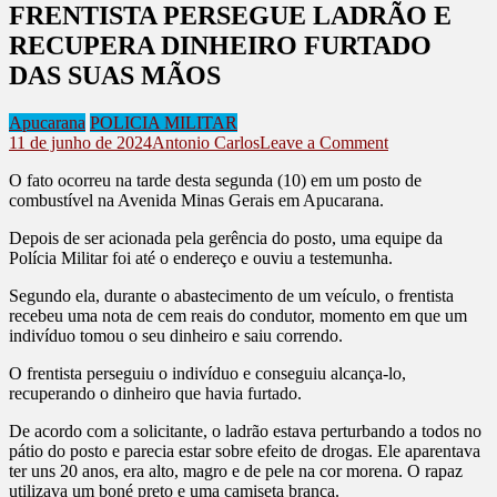
FRENTISTA PERSEGUE LADRÃO E
RECUPERA DINHEIRO FURTADO
DAS SUAS MÃOS
Apucarana
POLICIA MILITAR
on
11 de junho de 2024
Antonio Carlos
Leave a Comment
FRENTISTA
O fato ocorreu na tarde desta segunda (10) em um posto de
PERSEGUE
combustível na Avenida Minas Gerais em Apucarana.
LADRÃO
E
Depois de ser acionada pela gerência do posto, uma equipe da
RECUPERA
Polícia Militar foi até o endereço e ouviu a testemunha.
DINHEIRO
FURTADO
Segundo ela, durante o abastecimento de um veículo, o frentista
DAS
recebeu uma nota de cem reais do condutor, momento em que um
SUAS
indivíduo tomou o seu dinheiro e saiu correndo.
MÃOS
O frentista perseguiu o indivíduo e conseguiu alcança-lo,
recuperando o dinheiro que havia furtado.
De acordo com a solicitante, o ladrão estava perturbando a todos no
pátio do posto e parecia estar sobre efeito de drogas. Ele aparentava
ter uns 20 anos, era alto, magro e de pele na cor morena. O rapaz
utilizava um boné preto e uma camiseta branca.