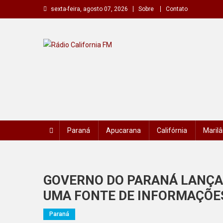
Skip
sexta-feira, agosto 07, 2026
Sobre
Contato
to
content
Rádio California FM
A primeira do seu rádio
Paraná
Apucarana
Califórnia
Marilâ
GOVERNO DO PARANÁ LANÇA
UMA FONTE DE INFORMAÇÕE
Paraná