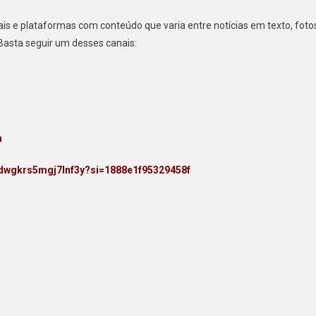
s e plataformas com conteúdo que varia entre notícias em texto, foto
Basta seguir um desses canais:
a
dkdwgkrs5mgj7lnf3y?si=1888e1f95329458f