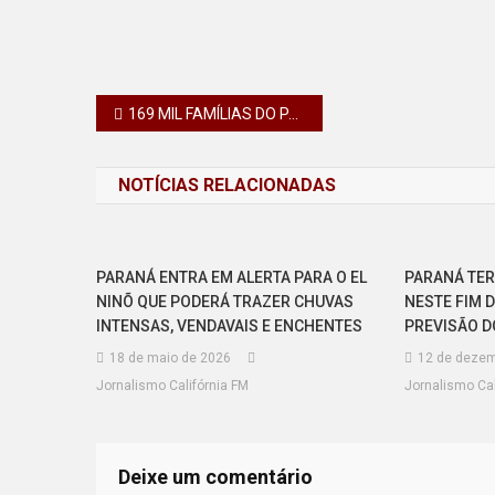
Navegação
169 MIL FAMÍLIAS DO PARANÁ PODERÃO TROCAR ANTENA PARABÓLICA “DE GRAÇA”
de
NOTÍCIAS RELACIONADAS
Post
PARANÁ ENTRA EM ALERTA PARA O EL
PARANÁ TER
NINÕ QUE PODERÁ TRAZER CHUVAS
NESTE FIM 
INTENSAS, VENDAVAIS E ENCHENTES
PREVISÃO D
18 de maio de 2026
12 de dezem
Jornalismo Califórnia FM
Jornalismo Cal
Deixe um comentário