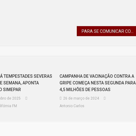
PARA SE COMUNICAR COM A POLÍCIA MILITAR O CAMINHO HOJE É ATRAVÉS DO APLICATIVO 190 PR
Á TEMPESTADES SEVERAS
CAMPANHA DE VACINAÇÃO CONTRA A
DE SEMANA, APONTA
GRIPE COMEÇA NESTA SEGUNDA PARA
O SIMEPAR
4,5 MILHÕES DE PESSOAS
bro de 2025
26 de março de 2024
ifórnia FM
Antonio Carlos