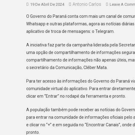
Antonio Carlos
19 De Abril De 2024
Leave A Comm
O Governo do Paraná conta com mais um canal de comun
Whatsapp e outras plataformas, agora as notícias diári
aplicativo de troca de mensagens: o Telegram.
A iniciativa faz parte da campanha liderada pela Secre
uma opção de compartilhamento de informações seguras. 
compartilhamento de informações não apenas úteis, mas
o secretário da Comunicação, Cléber Mata.
Para ter acesso às informações do Governo do Paraná vi
comunidade virtual do aplicativo. Para entrar diretamente
clicar em “Entrar” no rodapé da ferramenta e pronto.
A população também pode receber as notícias do Govern
para entrar na comunidade de informações oficiais pelo ap
e clicar no “+” e em seguida no “Encontrar Canais”, onde d
pronto.