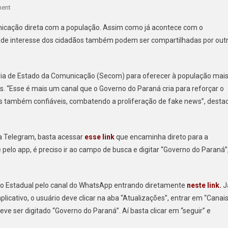
On
ent
GOVERNO
icação direta com a população. Assim como já acontece com o
DO
as de interesse dos cidadãos também podem ser compartilhadas por out
PARANÁ
LANÇA
CANAL
taria de Estado da Comunicação (Secom) para oferecer à população mai
NO
“Esse é mais um canal que o Governo do Paraná cria para reforçar o
TELEGRAM
COMO
 também confiáveis, combatendo a proliferação de fake news”, desta
MAIS
UMA
FONTE
a Telegram, basta acessar
esse link
que encaminha direto para a
DE
 pelo app, é preciso ir ao campo de busca e digitar “Governo do Paraná”
INFORMAÇÕES
SEGURAS
o Estadual pelo canal do WhatsApp entrando diretamente
neste link.
J
licativo, o usuário deve clicar na aba “Atualizações”, entrar em “Canais
eve ser digitado “Governo do Paraná”. Aí basta clicar em “seguir” e