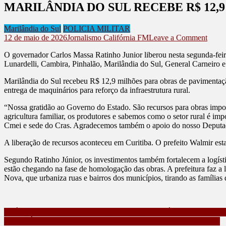
MARILÂNDIA DO SUL RECEBE R$ 12,
Marilândia do Sul
POLICIA MILITAR
on
12 de maio de 2026
Jornalismo Califórnia FM
Leave a Comment
MAR
O governador Carlos Massa Ratinho Junior liberou nesta segunda-feir
DO
Lunardelli, Cambira, Pinhalão, Marilândia do Sul, General Carneiro e
SUL
REC
Marilândia do Sul recebeu R$ 12,9 milhões para obras de pavimentaçã
R$
entrega de maquinários para reforço da infraestrutura rural.
12,9
MIL
“Nossa gratidão ao Governo do Estado. São recursos para obras importa
PAR
agricultura familiar, os produtores e sabemos como o setor rural é imp
OBR
Cmei e sede do Cras. Agradecemos também o apoio do nosso Deputado 
NA
CID
A liberação de recursos aconteceu em Curitiba. O prefeito Walmir es
Segundo Ratinho Júnior, os investimentos também fortalecem a logíst
estão chegando na fase de homologação das obras. A prefeitura faz a 
Nova, que urbaniza ruas e bairros dos municípios, tirando as famílias
Navegação
VEÍCULO DESGOVERNADO COLIDE COM ÁRVORE E LIXE
VEM AÍ O 1º ENCONTRO DE MOTORHOMES DE RIO BOM