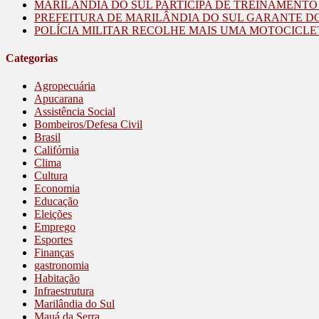
MARILÂNDIA DO SUL PARTICIPA DE TREINAMENT
PREFEITURA DE MARILÂNDIA DO SUL GARANTE D
POLÍCIA MILITAR RECOLHE MAIS UMA MOTOCICLE
Categorias
Agropecuária
Apucarana
Assistência Social
Bombeiros/Defesa Civil
Brasil
Califórnia
Clima
Cultura
Economia
Educação
Eleições
Emprego
Esportes
Finanças
gastronomia
Habitação
Infraestrutura
Marilândia do Sul
Mauá da Serra