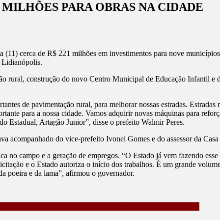
9 MILHÕES PARA OBRAS NA CIDADE
ILÂNDIA
a (11) cerca de R$ 221 milhões em investimentos para nove municípios
 Lidianópolis.
EBE
o rural, construção do novo Centro Municipal de Educação Infantil e 
HÕES
ntes de pavimentação rural, para melhorar nossas estradas. Estradas ru
A
ortante para a nossa cidade. Vamos adquirir novas máquinas para reforça
AS
Estadual, Artagão Junior”, disse o prefeito Walmir Peres.
ADE
tava acompanhado do vice-prefeito Ivonei Gomes e do assessor da Casa 
ica no campo e a geração de empregos. “O Estado já vem fazendo esse 
licitação e o Estado autoriza o início dos trabalhos. É um grande volum
 da poeira e da lama”, afirmou o governador.
IRA E ACABA ATINGINDO UM VEÍCULO, EM KALORÉ