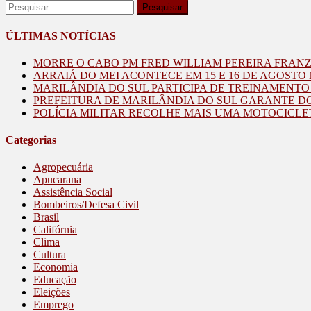
Pesquisar
por:
ÚLTIMAS NOTÍCIAS
MORRE O CABO PM FRED WILLIAM PEREIRA FRAN
ARRAIÁ DO MEI ACONTECE EM 15 E 16 DE AGOST
MARILÂNDIA DO SUL PARTICIPA DE TREINAMENT
PREFEITURA DE MARILÂNDIA DO SUL GARANTE D
POLÍCIA MILITAR RECOLHE MAIS UMA MOTOCICLE
Categorias
Agropecuária
Apucarana
Assistência Social
Bombeiros/Defesa Civil
Brasil
Califórnia
Clima
Cultura
Economia
Educação
Eleições
Emprego