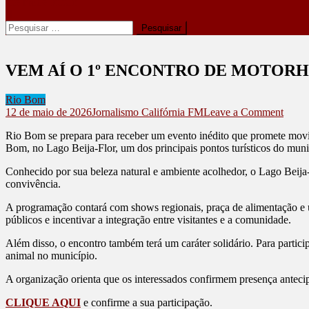
site mode button
Pesquisar
por:
VEM AÍ O 1º ENCONTRO DE MOTOR
Rio Bom
on
12 de maio de 2026
Jornalismo Califórnia FM
Leave a Comment
VEM
Rio Bom se prepara para receber um evento inédito que promete movim
AÍ
Bom, no Lago Beija-Flor, um dos principais pontos turísticos do muni
O
1º
Conhecido por sua beleza natural e ambiente acolhedor, o Lago Beija-F
ENC
convivência.
DE
MOT
A programação contará com shows regionais, praça de alimentação e u
DE
públicos e incentivar a integração entre visitantes e a comunidade.
RIO
BOM
Além disso, o encontro também terá um caráter solidário. Para partic
animal no município.
A organização orienta que os interessados confirmem presença anteci
CLIQUE AQUI
e confirme a sua participação.