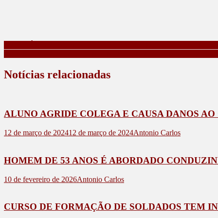
Navegação
MARILÂNDIA DO SUL RECEBE R$ 12,9 MILHÕES PARA O
PRF INTEGRA AÇÃO CONJUNTA COM APREENSÃO DE 1
de
Post
Notícias relacionadas
ALUNO AGRIDE COLEGA E CAUSA DANOS AO 
12 de março de 2024
12 de março de 2024
Antonio Carlos
HOMEM DE 53 ANOS É ABORDADO CONDUZIN
10 de fevereiro de 2026
Antonio Carlos
CURSO DE FORMAÇÃO DE SOLDADOS TEM INÍ