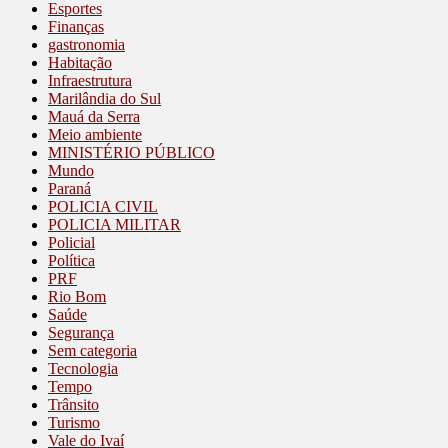
Esportes
Finanças
gastronomia
Habitação
Infraestrutura
Marilândia do Sul
Mauá da Serra
Meio ambiente
MINISTÉRIO PÚBLICO
Mundo
Paraná
POLICIA CIVIL
POLICIA MILITAR
Policial
Política
PRF
Rio Bom
Saúde
Segurança
Sem categoria
Tecnologia
Tempo
Trânsito
Turismo
Vale do Ivaí