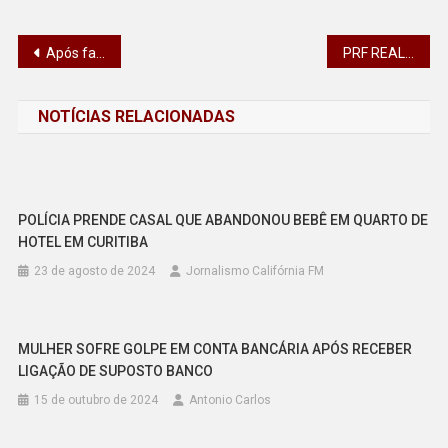
Navegação
Após fazer manobras perigosas, cantar pneus em Califórnia, motorista acaba em Delegacia de Polícia
PRF REALIZA A PRIMEIRA APREENSÃO DE DROGAS NA NOVA UNIDADE OPERACIONAL EM ALTO PARAÍSO (PR)
de
NOTÍCIAS RELACIONADAS
Post
POLÍCIA PRENDE CASAL QUE ABANDONOU BEBÊ EM QUARTO DE
HOTEL EM CURITIBA
23 de agosto de 2024
Jornalismo Califórnia FM
MULHER SOFRE GOLPE EM CONTA BANCÁRIA APÓS RECEBER
LIGAÇÃO DE SUPOSTO BANCO
15 de outubro de 2024
Antonio Carlos