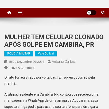
MULHER TEM CELULAR CLONADO
APÓS GOLPE EM CAMBIRA, PR
POLICIA MILITAR
Vale Do Ivaí
Antonio Carlos
18 De Dezembro De 2024
On
Leave A Comment
MULHER
O fato foi registrado por volta das 12h, porém, ocorreu pela
TEM
manhã.
CELULAR
CLONADO
A vítima, residente em Cambira, PR, contou que recebeu uma
APÓS
mensagem via WhatsApp de uma amiga de Apucarana. Essa
GOLPE
suposta amiga pediu para usar o seu telefone para divulgar a
EM