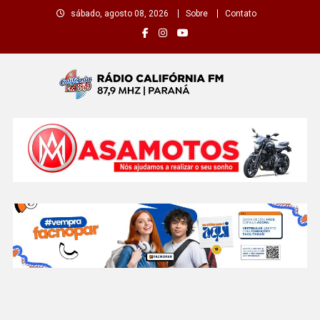
Skip
sábado, agosto 08, 2026
Sobre
Contato
to
content
Rádio California FM
A primeira do seu rádio