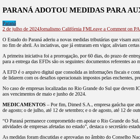
PARANÁ ADOTOU MEDIDAS PARA AU
Paraná
2 de julho de 2024
Jornalismo Califórnia FM
Leave a Comment
on P
O Estado do Paraná aderiu a novas medidas tributárias que visam aux
no fim de abril. As inciativas, que já entraram em vigor, aliviam certa
A primeira iniciativa foi a prorrogação, por 60 dias, do prazo de e
para a entrega das EFDs são os seguintes: documentos referentes ao m
A EFD é o arquivo digital que consolida as informações fiscais e co
de lidarem com os desafios operacionais impostos pelas enchentes, pre
No caso de empresas localizadas no Rio Grande do Sul que devem ICM
aos vencimentos de maio e junho de 2024.
MEDICAMENTOS
– Por fim, Dimed S.A., empresa gaúcha que atu
de agosto; o de julho, até 12 de setembro; e o de agosto, até 12 de out
“O Paraná permanece comprometido em apoiar o Rio Grande do Sul. Co
atividades de empresas afetadas no estado”, destaca o secretário esta
As medidas foram discutidas e aprovadas no âmbito do Conselho Naci