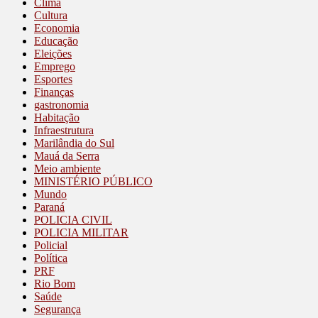
Clima
Cultura
Economia
Educação
Eleições
Emprego
Esportes
Finanças
gastronomia
Habitação
Infraestrutura
Marilândia do Sul
Mauá da Serra
Meio ambiente
MINISTÉRIO PÚBLICO
Mundo
Paraná
POLICIA CIVIL
POLICIA MILITAR
Policial
Política
PRF
Rio Bom
Saúde
Segurança