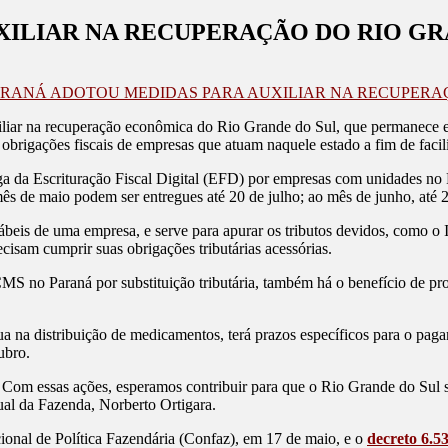
XILIAR NA RECUPERAÇÃO DO RIO GR
ARANÁ ADOTOU MEDIDAS PARA AUXILIAR NA RECUPERA
iliar na recuperação econômica do Rio Grande do Sul, que permanece e
s obrigações fiscais de empresas que atuam naquele estado a fim de facil
ntrega da Escrituração Fiscal Digital (EFD) por empresas com unidades
ês de maio podem ser entregues até 20 de julho; ao mês de junho, até 2
ntábeis de uma empresa, e serve para apurar os tributos devidos, como
cisam cumprir suas obrigações tributárias acessórias.
S no Paraná por substituição tributária, também há o benefício de p
a na distribuição de medicamentos, terá prazos específicos para o pa
ubro.
m essas ações, esperamos contribuir para que o Rio Grande do Sul se r
dual da Fazenda, Norberto Ortigara.
onal de Política Fazendária (Confaz), em 17 de maio, e o
decreto 6.5